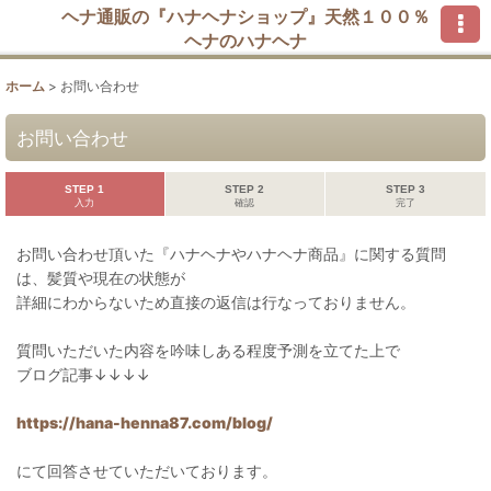
ヘナ通販の『ハナヘナショップ』天然１００％
ヘナのハナヘナ
ホーム
>
お問い合わせ
お問い合わせ
STEP 1
STEP 2
STEP 3
入力
確認
完了
お問い合わせ頂いた『ハナヘナやハナヘナ商品』に関する質問
は、髪質や現在の状態が
詳細にわからないため直接の返信は行なっておりません。
質問いただいた内容を吟味しある程度予測を立てた上で
ブログ記事↓↓↓↓
https://hana-henna87.com/blog/
にて回答させていただいております。