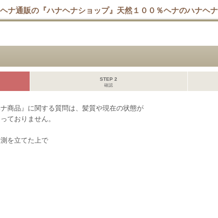
ヘナ通販の『ハナヘナショップ』天然１００％ヘナのハナヘナ
STEP 2
確認
ヘナ商品』に関する質問は、髪質や現在の状態が
なっておりません。
予測を立てた上で