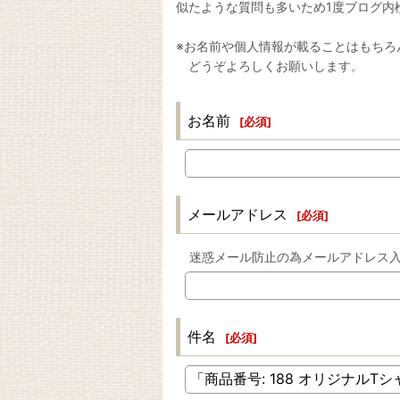
似たような質問も多いため1度ブログ内
※お名前や個人情報が載ることはもちろ
どうぞよろしくお願いします。
お名前
[
必須
]
メールアドレス
[
必須
]
迷惑メール防止の為メールアドレス
件名
[
必須
]