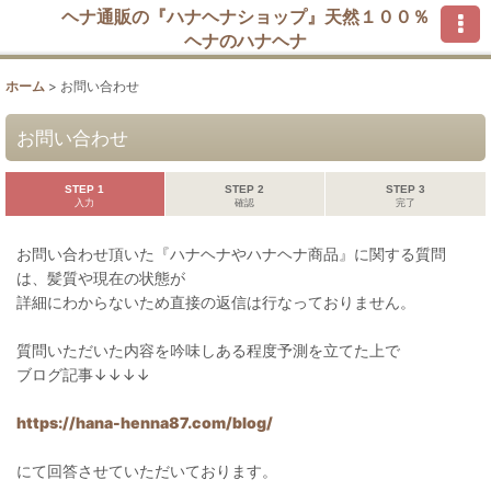
ヘナ通販の『ハナヘナショップ』天然１００％
ヘナのハナヘナ
ホーム
>
お問い合わせ
お問い合わせ
STEP 1
STEP 2
STEP 3
入力
確認
完了
お問い合わせ頂いた『ハナヘナやハナヘナ商品』に関する質問
は、髪質や現在の状態が
詳細にわからないため直接の返信は行なっておりません。
質問いただいた内容を吟味しある程度予測を立てた上で
ブログ記事↓↓↓↓
https://hana-henna87.com/blog/
にて回答させていただいております。