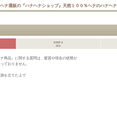
ヘナ通販の『ハナヘナショップ』天然１００％ヘナのハナヘナ
STEP 2
確認
ヘナ商品』に関する質問は、髪質や現在の状態が
なっておりません。
予測を立てた上で