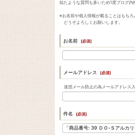
似たような質問も多いため1度ブログ内
※お名前や個人情報が載ることはもちろ
どうぞよろしくお願いします。
お名前
[
必須
]
メールアドレス
[
必須
]
迷惑メール防止の為メールアドレス
件名
[
必須
]