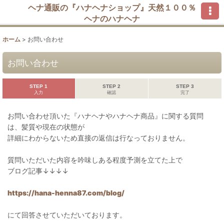
ヘナ通販の『ハナヘナショップ』天然１００％
ヘナのハナヘナ
ホーム
>
お問い合わせ
お問い合わせ
STEP 1
STEP 2
STEP 3
入力
確認
完了
お問い合わせ頂いた『ハナヘナやハナヘナ商品』に関する質問
は、髪質や現在の状態が
詳細にわからないため直接の返信は行なっておりません。
質問いただいた内容を吟味しある程度予測を立てた上で
ブログ記事↓↓↓↓
https://hana-henna87.com/blog/
にて回答させていただいております。