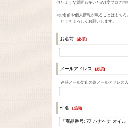
似たような質問も多いため1度ブログ内
※お名前や個人情報が載ることはもちろ
どうぞよろしくお願いします。
お名前
[
必須
]
メールアドレス
[
必須
]
迷惑メール防止の為メールアドレス
件名
[
必須
]