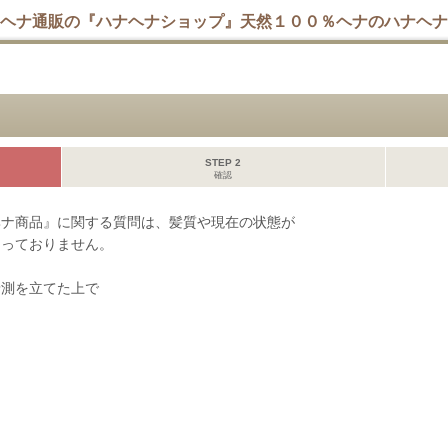
ヘナ通販の『ハナヘナショップ』天然１００％ヘナのハナヘナ
STEP 2
確認
ヘナ商品』に関する質問は、髪質や現在の状態が
なっておりません。
予測を立てた上で