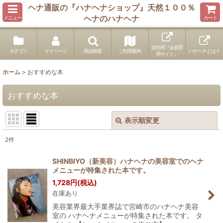
ヘナ通販の『ハナヘナショップ』天然１００％
ヘナのハナヘナ
メニュー
カート
卸売用『会員専
カテゴリ
マイページ
商品検索
ご利用案内
ハナヘナとは？
用サイト』
ホーム
>
おすすめな本
おすすめな本
表示順変更
閉じる
2
件
表示数
:
SHINBIYO（新美容）ハナヘナの美容室でのヘナ
メニューが特集された本です。
並び順
:
1,728
円
(税込)
在庫あり
絞り込む
美容業界最大手業界誌で宮崎市のハナヘナ美容
室の ハナヘナメニューが特集された本です。 タ