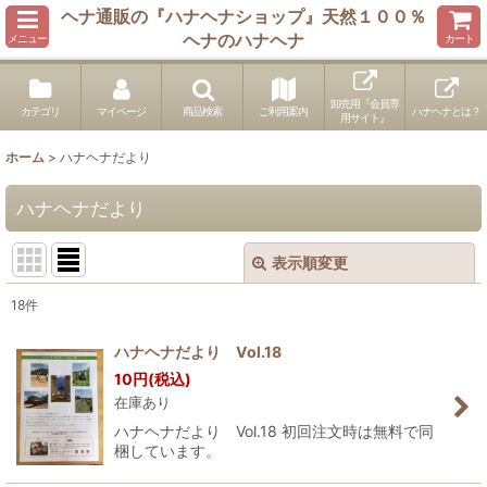
ヘナ通販の『ハナヘナショップ』天然１００％
ヘナのハナヘナ
メニュー
カート
卸売用『会員専
カテゴリ
マイページ
商品検索
ご利用案内
ハナヘナとは？
用サイト』
ホーム
>
ハナヘナだより
ハナヘナだより
表示順変更
閉じる
18
件
表示数
:
ハナヘナだより Vol.18
10
円
(税込)
並び順
:
在庫あり
ハナヘナだより Vol.18 初回注文時は無料で同
絞り込む
梱しています。