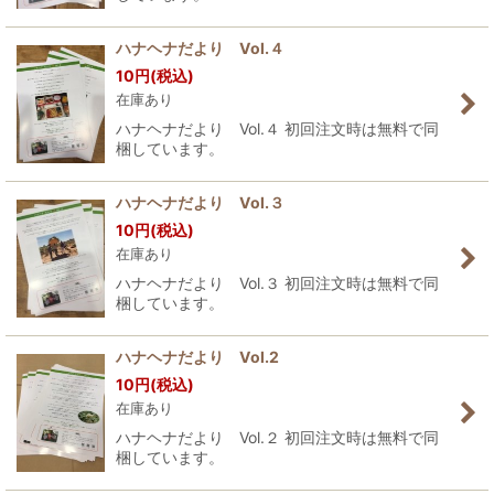
ハナヘナだより Vol.４
10
円
(税込)
在庫あり
ハナヘナだより Vol.４ 初回注文時は無料で同
梱しています。
ハナヘナだより Vol.３
10
円
(税込)
在庫あり
ハナヘナだより Vol.３ 初回注文時は無料で同
梱しています。
ハナヘナだより Vol.2
10
円
(税込)
在庫あり
ハナヘナだより Vol.２ 初回注文時は無料で同
梱しています。