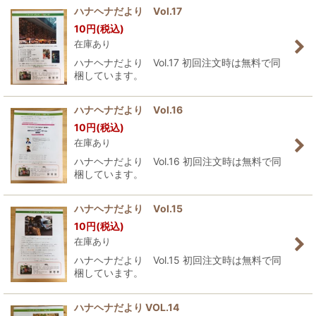
ハナヘナだより Vol.17
10
円
(税込)
在庫あり
ハナヘナだより Vol.17 初回注文時は無料で同
梱しています。
ハナヘナだより Vol.16
10
円
(税込)
在庫あり
ハナヘナだより Vol.16 初回注文時は無料で同
梱しています。
ハナヘナだより Vol.15
10
円
(税込)
在庫あり
ハナヘナだより Vol.15 初回注文時は無料で同
梱しています。
ハナヘナだより VOL.14