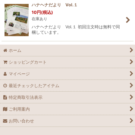
ハナヘナだより Vol.１
10
円
(税込)
在庫あり
ハナヘナだより Vol.１ 初回注文時は無料で同
梱しています。
ホーム
ショッピングカート
マイページ
最近チェックしたアイテム
特定商取引法表示
ご利用案内
お問い合わせ