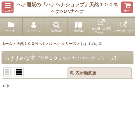
ヘナ通販の『ハナヘナショップ』天然１００％
ヘナのハナヘナ
メニュー
カート
卸売用『会員専
カテゴリ
マイページ
商品検索
ご利用案内
ハナヘナとは？
用サイト』
ホーム
>
天然１００％へナ ハナへナ シリーズ
>
おすすめな本
おすすめな本
[
天然１００％へナ ハナへナ シリーズ
]
表示順変更
閉じる
0
件
表示数
:
並び順
:
絞り込む