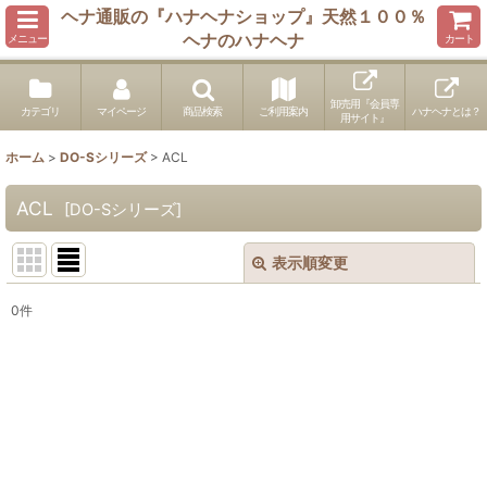
ヘナ通販の『ハナヘナショップ』天然１００％
ヘナのハナヘナ
メニュー
カート
卸売用『会員専
カテゴリ
マイページ
商品検索
ご利用案内
ハナヘナとは？
用サイト』
ホーム
>
DO-Sシリーズ
>
ACL
ACL
[
DO-Sシリーズ
]
表示順変更
閉じる
0
件
表示数
:
並び順
:
絞り込む