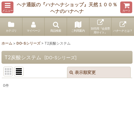
ヘナ通販の『ハナヘナショップ』天然１００％
ヘナのハナヘナ
メニュー
カート
卸売用『会員専
カテゴリ
マイページ
商品検索
ご利用案内
ハナヘナとは？
用サイト』
ホーム
>
DO-Sシリーズ
>
T2炭酸システム
T2炭酸システム
[
DO-Sシリーズ
]
表示順変更
閉じる
0
件
表示数
:
並び順
:
絞り込む