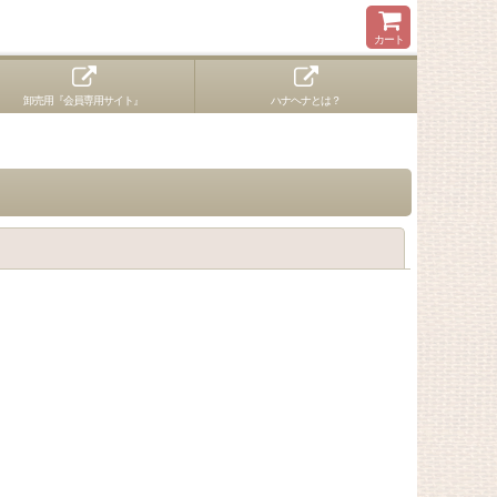
カート
卸売用『会員専用サイト』
ハナヘナとは？
閉じる