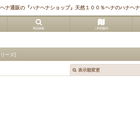
ヘナ通販の『ハナヘナショップ』天然１００％ヘナのハナヘナ
商品検索
ご利用案内
シリーズ
]
表示順変更
絞り込む