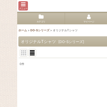
メニュー
カテゴリ
マイページ
ホーム
>
DO-Sシリーズ
>
オリジナルTシャツ
オリジナルTシャツ
[
DO-Sシリーズ
]
0
件
表示数
:
並び順
: