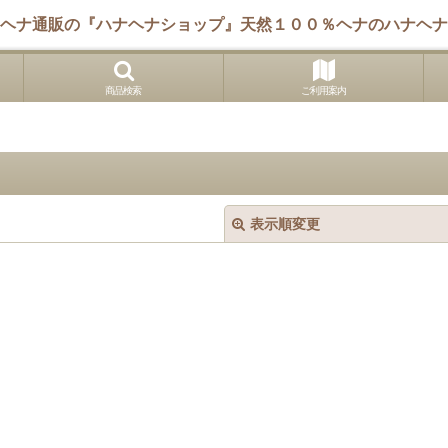
ヘナ通販の『ハナヘナショップ』天然１００％ヘナのハナヘナ
商品検索
ご利用案内
表示順変更
絞り込む