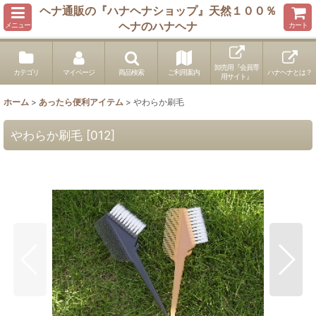
ヘナ通販の『ハナヘナショップ』天然１００％
ヘナのハナヘナ
メニュー
カート
卸売用『会員専
カテゴリ
マイページ
商品検索
ご利用案内
ハナヘナとは？
用サイト』
ホーム
>
あったら便利アイテム
>
やわらか刷毛
やわらか刷毛
[
012
]