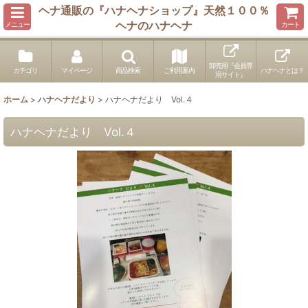
ヘナ通販の『ハナヘナショップ』天然１００％
ヘナのハナヘナ
メニュー
カート
卸売用『会員専
カテゴリ
マイページ
商品検索
ご利用案内
ハナヘナとは？
用サイト』
ホーム
>
ハナヘナだより
>
ハナヘナだより Vol.４
ハナヘナだより Vol.４