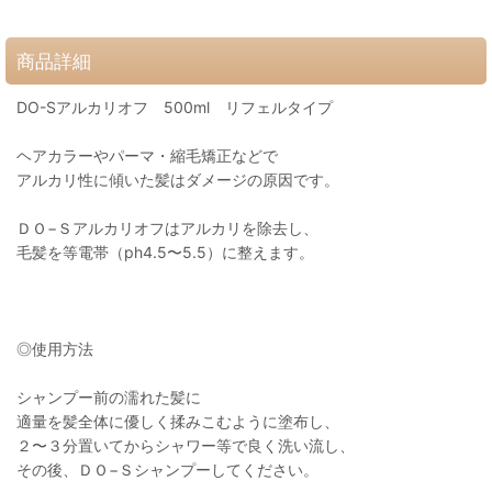
商品詳細
DO-Sアルカリオフ 500ml リフェルタイプ
ヘアカラーやパーマ・縮毛矯正などで
アルカリ性に傾いた髪はダメージの原因です。
ＤＯ−Ｓアルカリオフはアルカリを除去し、
毛髪を等電帯（ph4.5〜5.5）に整えます。
◎使用方法
シャンプー前の濡れた髪に
適量を髪全体に優しく揉みこむように塗布し、
２〜３分置いてからシャワー等で良く洗い流し、
その後、ＤＯ−Ｓシャンプーしてください。