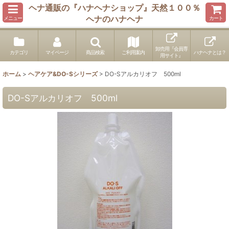
ヘナ通販の『ハナヘナショップ』天然１００％
ヘナのハナヘナ
メニュー
カート
卸売用『会員専
カテゴリ
マイページ
商品検索
ご利用案内
ハナヘナとは？
用サイト』
ホーム
>
ヘアケア&DO-Sシリーズ
>
DO-Sアルカリオフ 500ml
DO-Sアルカリオフ 500ml