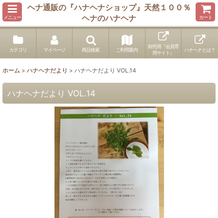
ヘナ通販の『ハナヘナショップ』天然１００％
ヘナのハナヘナ
メニュー
カート
卸売用『会員専
カテゴリ
マイページ
商品検索
ご利用案内
ハナヘナとは？
用サイト』
ホーム
>
ハナヘナだより
>
ハナヘナだより VOL.14
ハナヘナだより VOL.14