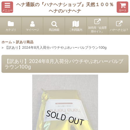
ヘナ通販の『ハナヘナショップ』天然１００％
ヘナのハナヘナ
メニュー
カート
卸売用『会員専
カテゴリ
マイページ
商品検索
ご利用案内
ハナヘナとは？
用サイト』
ホーム
>
訳あり商品
>
【訳あり】2024年8月入荷分パウチやぶれハーバルブラウン100g
【訳あり】2024年8月入荷分パウチやぶれハーバルブ
ラウン100g