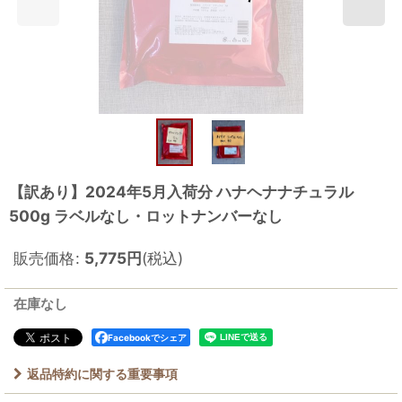
【訳あり】2024年5月入荷分 ハナヘナナチュラル
500g ラベルなし・ロットナンバーなし
販売価格
:
5,775
円
(税込)
在庫なし
Facebookでシェア
返品特約に関する重要事項