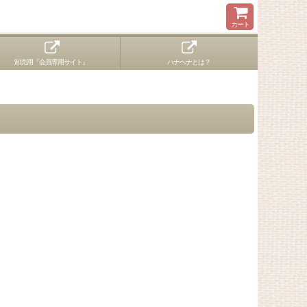
カート
卸売用『会員専用サイト』
ハナヘナとは？