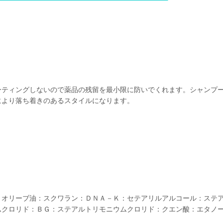
ーティングしないので薬品の残留を最小限に防いでくれます。シャンプ
により落ち着きのあるスタイルになります。
：オリーブ油：スクワラン：ＤＮＡ－Ｋ：セテアリルアルコール：ステ
ムクロリド：ＢＧ：ステアルトリモニウムクロリド：クエン酸：エタノ