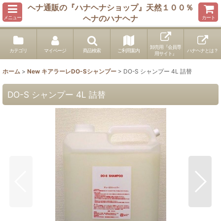
ヘナ通販の『ハナヘナショップ』天然１００％
ヘナのハナヘナ
メニュー
カート
卸売用『会員専
カテゴリ
マイページ
商品検索
ご利用案内
ハナヘナとは？
用サイト』
ホーム
>
New キアラーレDO-Sシャンプー
>
DO-S シャンプー 4L 詰替
DO-S シャンプー 4L 詰替