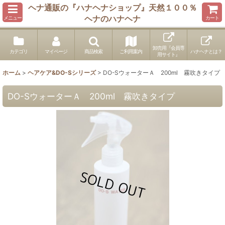
ヘナ通販の『ハナヘナショップ』天然１００％
ヘナのハナヘナ
メニュー
カート
卸売用『会員専
カテゴリ
マイページ
商品検索
ご利用案内
ハナヘナとは？
用サイト』
ホーム
>
ヘアケア&DO-Sシリーズ
>
DO-SウォーターＡ 200ml 霧吹きタイプ
DO-SウォーターＡ 200ml 霧吹きタイプ