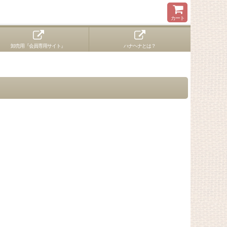
カート
卸売用『会員専用サイト』
ハナヘナとは？