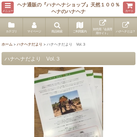
ヘナ通販の『ハナヘナショップ』天然１００％
ヘナのハナヘナ
メニュー
カート
卸売用『会員専
カテゴリ
マイページ
商品検索
ご利用案内
ハナヘナとは？
用サイト』
ホーム
>
ハナヘナだより
>
ハナヘナだより Vol.３
ハナヘナだより Vol.３