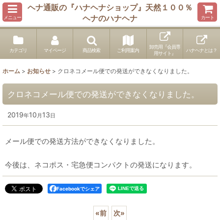
ヘナ通販の『ハナヘナショップ』天然１００％
ヘナのハナヘナ
メニュー
カート
卸売用『会員専
カテゴリ
マイページ
商品検索
ご利用案内
ハナヘナとは？
用サイト』
ホーム
>
お知らせ
>
クロネコメール便での発送ができなくなりました。
クロネコメール便での発送ができなくなりました。
2019
10
13
年
月
日
メール便での発送方法ができなくなりました。
今後は、ネコポス・宅急便コンパクトの発送になります。
Facebookでシェア
«
前
次
»