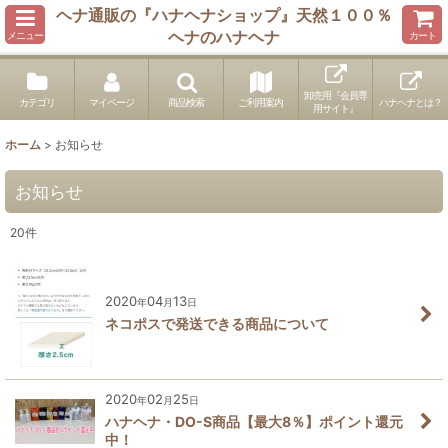
ヘナ通販の『ハナヘナショップ』天然１００％
ヘナのハナヘナ
メニュー
カート
卸売用『会員専
カテゴリ
マイページ
商品検索
ご利用案内
ハナヘナとは？
用サイト』
ホーム
>
お知らせ
お知らせ
20
件
2020
04
13
年
月
日
ネコポスで発送できる商品について
2020
02
25
年
月
日
ハナヘナ・DO-S商品【最大8％】ポイント還元
中！