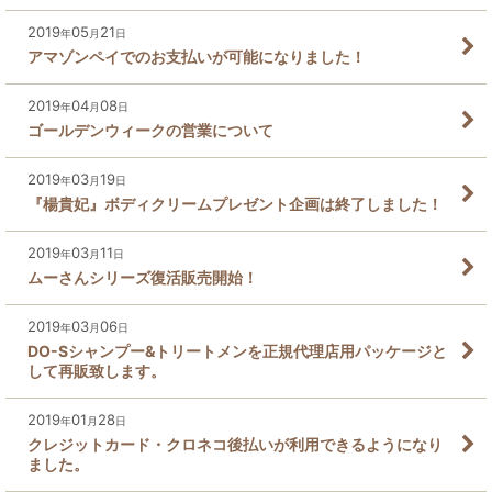
2019
05
21
年
月
日
アマゾンペイでのお支払いが可能になりました！
2019
04
08
年
月
日
ゴールデンウィークの営業について
2019
03
19
年
月
日
『楊貴妃』ボディクリームプレゼント企画は終了しました！
2019
03
11
年
月
日
ムーさんシリーズ復活販売開始！
2019
03
06
年
月
日
DO-Sシャンプー&トリートメンを正規代理店用パッケージと
して再販致します。
2019
01
28
年
月
日
クレジットカード・クロネコ後払いが利用できるようになり
ました。