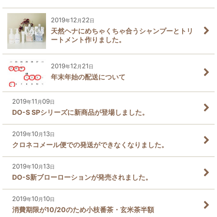
2019
12
22
年
月
日
天然ヘナにめちゃくちゃ合うシャンプーとトリ
ートメント作りました。
2019
12
21
年
月
日
年末年始の配送について
2019
11
09
年
月
日
DO-S SPシリーズに新商品が登場しました。
2019
10
13
年
月
日
クロネコメール便での発送ができなくなりました。
2019
10
13
年
月
日
DO-S新ブローローションが発売されました。
2019
10
10
年
月
日
消費期限が10/20のため小枝番茶・玄米茶半額