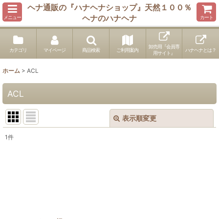
ヘナ通販の『ハナヘナショップ』天然１００％
ヘナのハナヘナ
メニュー
カート
卸売用『会員専
カテゴリ
マイページ
商品検索
ご利用案内
ハナヘナとは？
用サイト』
ホーム
>
ACL
ACL
表示順変更
閉じる
1
件
表示数
:
並び順
:
絞り込む