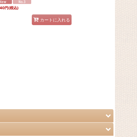
240
円
(税込)
カートに入れる