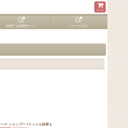
カート
卸売用『会員専用サイト』
ハナヘナとは？
閉じる
ナヘナ シャンプー 1リットル詰替え