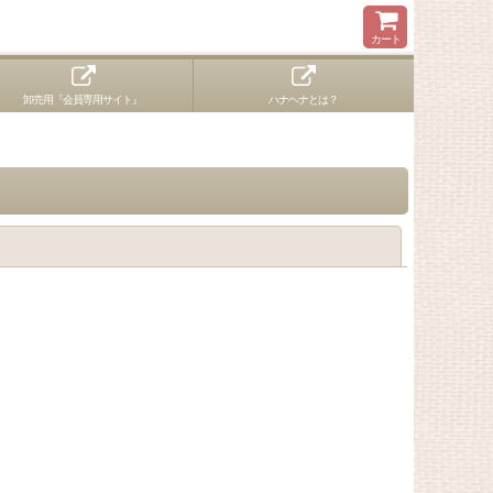
カート
卸売用『会員専用サイト』
ハナヘナとは？
閉じる