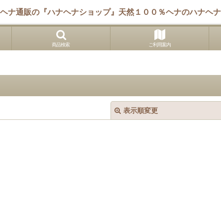
ヘナ通販の『ハナヘナショップ』天然１００％ヘナのハナヘナ
商品検索
ご利用案内
表示順変更
絞り込む