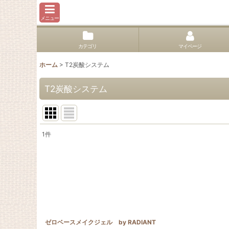
メニュー
カテゴリ
マイページ
ホーム
>
T2炭酸システム
T2炭酸システム
1
件
表示数
:
並び順
:
ゼロベースメイクジェル by RADIANT