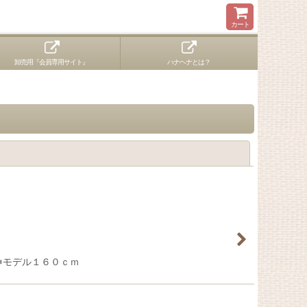
カート
卸売用『会員専用サイト』
ハナヘナとは？
閉じる
S ※モデル１６０ｃｍ