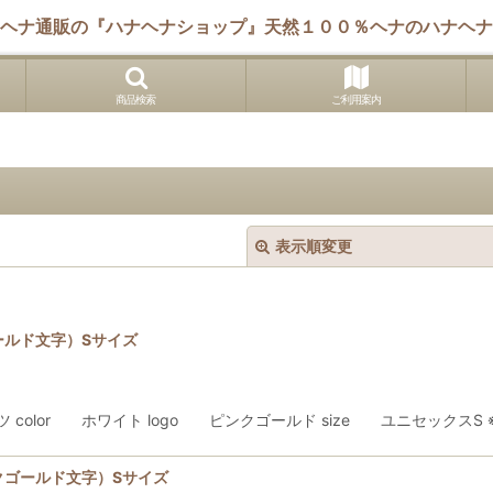
ヘナ通販の『ハナヘナショップ』天然１００％ヘナのハナヘナ
商品検索
ご利用案内
表示順変更
ールド文字）Sサイズ
ャツ color ホワイト logo ピンクゴールド size ユニセックス
絞り込む
クゴールド文字）Sサイズ