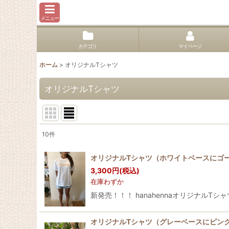
メニュー
カテゴリ
マイページ
ホーム
>
オリジナルTシャツ
オリジナルTシャツ
10
件
表示数
:
オリジナルTシャツ（ホワイトベースにゴ
3,300
円
(税込)
並び順
:
在庫わずか
新発売！！！ hanahennaオリジナルTシ
オリジナルTシャツ（グレーベースにピン