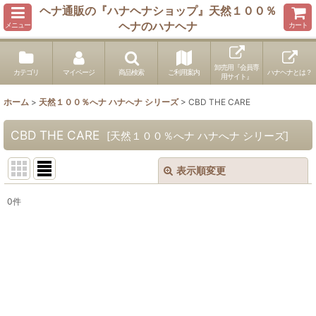
ヘナ通販の『ハナヘナショップ』天然１００％
ヘナのハナヘナ
メニュー
カート
卸売用『会員専
カテゴリ
マイページ
商品検索
ご利用案内
ハナヘナとは？
用サイト』
ホーム
>
天然１００％へナ ハナへナ シリーズ
>
CBD THE CARE
CBD THE CARE
[
天然１００％へナ ハナへナ シリーズ
]
表示順変更
閉じる
0
件
表示数
:
並び順
:
絞り込む