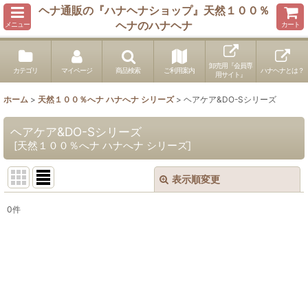
ヘナ通販の『ハナヘナショップ』天然１００％
ヘナのハナヘナ
メニュー
カート
卸売用『会員専
カテゴリ
マイページ
商品検索
ご利用案内
ハナヘナとは？
用サイト』
ホーム
>
天然１００％へナ ハナへナ シリーズ
>
ヘアケア&DO-Sシリーズ
ヘアケア&DO-Sシリーズ
[
天然１００％へナ ハナへナ シリーズ
]
表示順変更
閉じる
0
件
表示数
:
並び順
:
絞り込む