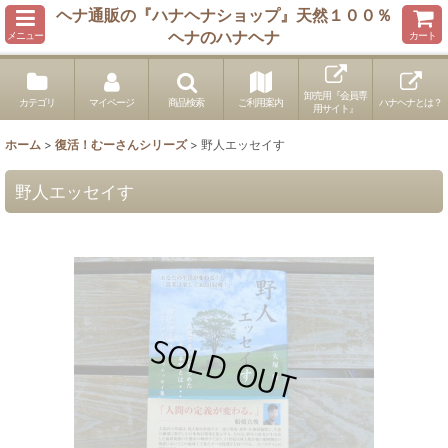
ヘナ通販の『ハナヘナショップ』天然１００％
ヘナのハナヘナ
メニュー
カート
卸売用『会員専
カテゴリ
マイページ
商品検索
ご利用案内
ハナヘナとは？
用サイト』
ホーム
>
復活！むーさんシリーズ
>
野人エッセイす
野人エッセイす