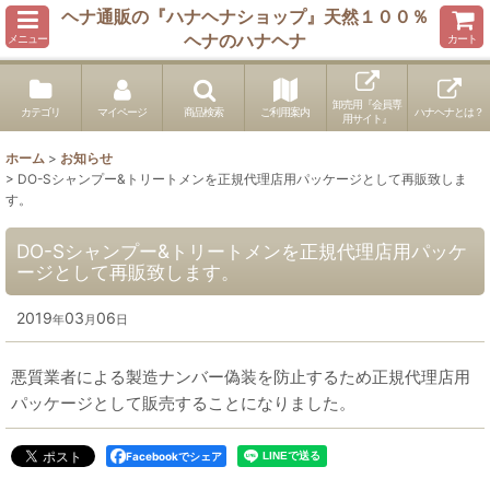
ヘナ通販の『ハナヘナショップ』天然１００％
ヘナのハナヘナ
メニュー
カート
卸売用『会員専
カテゴリ
マイページ
商品検索
ご利用案内
ハナヘナとは？
用サイト』
ホーム
>
お知らせ
>
DO-Sシャンプー&トリートメンを正規代理店用パッケージとして再販致しま
す。
DO-Sシャンプー&トリートメンを正規代理店用パッケ
ージとして再販致します。
2019
03
06
年
月
日
悪質業者による製造ナンバー偽装を防止するため正規代理店用
パッケージとして販売することになりました。
Facebookでシェア