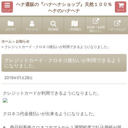
ヘナ通販の『ハナヘナショップ』天然１００％
ヘナのハナヘナ
メニュー
カート
卸売用『会員専
カテゴリ
マイページ
商品検索
ご利用案内
ハナヘナとは？
用サイト』
ホーム
>
お知らせ
>
クレジットカード・クロネコ後払いが利用できるようになりました。
クレジットカード・クロネコ後払いが利用できるよう
になりました。
2019
01
28
年
月
日
クレジットカードが利用できるようになりました。
クロネコ代金後払いが出来るようになりました。
※ 商品到着後クロネコヤマトから１週間程度で払込用紙が届