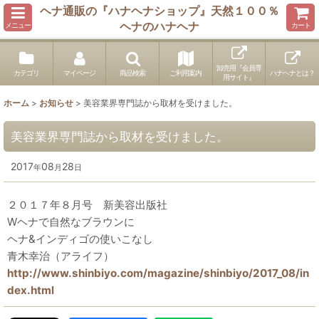
ヘナ通販の『ハナヘナショップ』天然１００％
ヘナのハナヘナ
メニュー
カート
卸売用『会員専
カテゴリ
マイページ
商品検索
ご利用案内
ハナヘナとは？
用サイト』
ホーム
>
お知らせ
>
美容業界専門誌から取材を受けました。
美容業界専門誌から取材を受けました。
2017
08
28
年
月
日
２０１７年８月号 新美容出版社
Wヘナで自然なブラウンに
ヘナ&インディゴの使いこなし
青木幸治（アライフ）
http://www.shinbiyo.com/magazine/shinbiyo/2017_08/in
dex.html