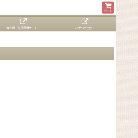
カート
卸売用『会員専用サイト』
ハナヘナとは？