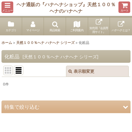
ヘナ通販の『ハナヘナショップ』天然１００％
ヘナのハナヘナ
メニュー
カート
卸売用『会員専
カテゴリ
マイページ
商品検索
ご利用案内
ハナヘナとは？
用サイト』
ホーム
>
天然１００％へナ ハナへナ シリーズ
>
化粧品
化粧品
[
天然１００％へナ ハナへナ シリーズ
]
表示順変更
閉じる
0
件
表示数
:
並び順
:
特集で絞り込む
絞り込む
100gパウチ化粧品登録済