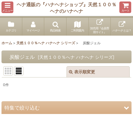
ヘナ通販の『ハナヘナショップ』天然１００％
ヘナのハナヘナ
メニュー
カート
卸売用『会員専
カテゴリ
マイページ
商品検索
ご利用案内
ハナヘナとは？
用サイト』
ホーム
>
天然１００％へナ ハナへナ シリーズ
>
炭酸ジェル
炭酸ジェル
[
天然１００％へナ ハナへナ シリーズ
]
表示順変更
閉じる
0
件
表示数
:
並び順
:
特集で絞り込む
絞り込む
100gパウチ化粧品登録済