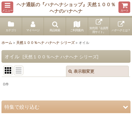
ヘナ通販の『ハナヘナショップ』天然１００％
ヘナのハナヘナ
メニュー
カート
卸売用『会員専
カテゴリ
マイページ
商品検索
ご利用案内
ハナヘナとは？
用サイト』
ホーム
>
天然１００％へナ ハナへナ シリーズ
>
オイル
オイル
[
天然１００％へナ ハナへナ シリーズ
]
表示順変更
閉じる
0
件
表示数
:
並び順
:
特集で絞り込む
絞り込む
100gパウチ化粧品登録済