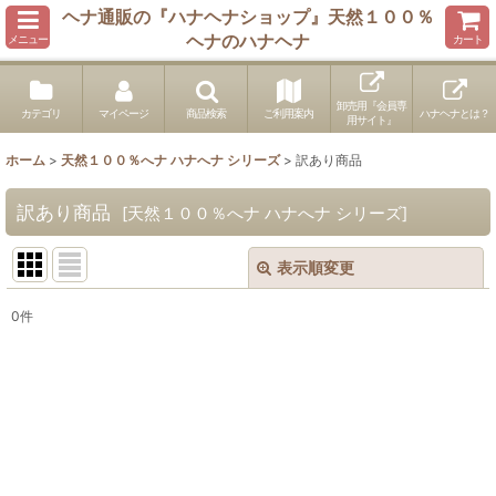
ヘナ通販の『ハナヘナショップ』天然１００％
ヘナのハナヘナ
メニュー
カート
卸売用『会員専
カテゴリ
マイページ
商品検索
ご利用案内
ハナヘナとは？
用サイト』
ホーム
>
天然１００％へナ ハナへナ シリーズ
>
訳あり商品
訳あり商品
[
天然１００％へナ ハナへナ シリーズ
]
表示順変更
閉じる
0
件
表示数
:
並び順
:
絞り込む