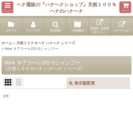
ヘナ通販の『ハナヘナショップ』天然１００％
ヘナのハナヘナ
メニュー
カート
卸売用『会員専
カテゴリ
マイページ
商品検索
ご利用案内
ハナヘナとは？
用サイト』
ホーム
>
天然１００％へナ ハナへナ シリーズ
>
New キアラーレDO-Sシャンプー
New キアラーレDO-Sシャンプー
[
天然１００％へナ ハナへナ シリーズ
]
表示順変更
閉じる
0
件
表示数
:
並び順
:
絞り込む