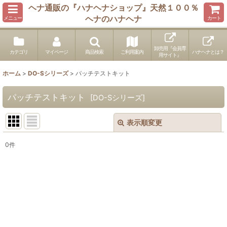
ヘナ通販の『ハナヘナショップ』天然１００％
ヘナのハナヘナ
メニュー
カート
卸売用『会員専
カテゴリ
マイページ
商品検索
ご利用案内
ハナヘナとは？
用サイト』
ホーム
>
DO-Sシリーズ
>
パッチテストキット
パッチテストキット
[
DO-Sシリーズ
]
表示順変更
閉じる
0
件
表示数
:
並び順
:
絞り込む