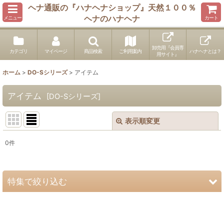
ヘナ通販の『ハナヘナショップ』天然１００％
ヘナのハナヘナ
メニュー
カート
卸売用『会員専
カテゴリ
マイページ
商品検索
ご利用案内
ハナヘナとは？
用サイト』
ホーム
>
DO-Sシリーズ
>
アイテム
アイテム
[
DO-Sシリーズ
]
表示順変更
閉じる
0
件
表示数
:
並び順
:
特集で絞り込む
絞り込む
100gパウチ化粧品登録済