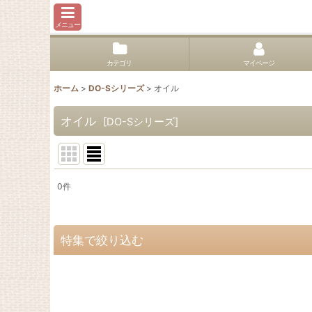
メニュー
カテゴリ
マイページ
ホーム
>
DO-Sシリーズ
>
オイル
オイル
[
DO-Sシリーズ
]
0
件
表示数
:
並び順
:
特集で絞り込む
100gパウチ化粧品登録済
アイテム