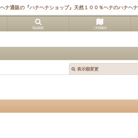
ヘナ通販の『ハナヘナショップ』天然１００％ヘナのハナヘナ
商品検索
ご利用案内
表示順変更
絞り込む