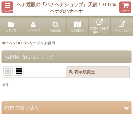
ヘナ通販の『ハナヘナショップ』天然１００％
ヘナのハナヘナ
メニュー
カート
卸売用『会員専
カテゴリ
マイページ
商品検索
ご利用案内
ハナヘナとは？
用サイト』
ホーム
>
DO-Sシリーズ
>
お得用
お得用
[
DO-Sシリーズ
]
表示順変更
閉じる
0
件
表示数
:
並び順
:
特集で絞り込む
絞り込む
100gパウチ化粧品登録済